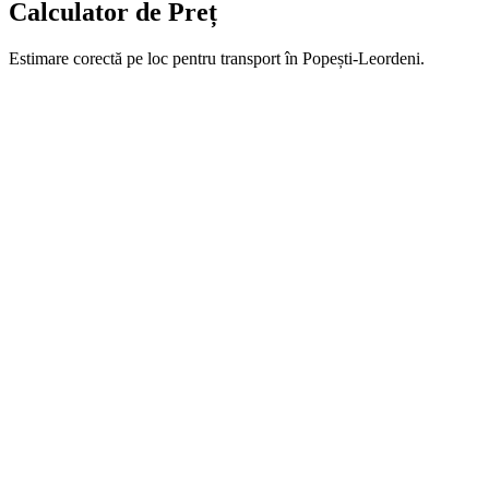
Calculator de Preț
Estimare corectă pe loc pentru transport în Popești-Leordeni.
Calculator Preț
Estimare instantă pentru moloz la sac
Număr estimat de saci (25-30kg)
20
saci
Etaj
Preț estimat:
~
350
RON
Sună
WhatsApp
*Prețul final poate varia ușor în funcție de greutatea exactă și
distanța de parcare.