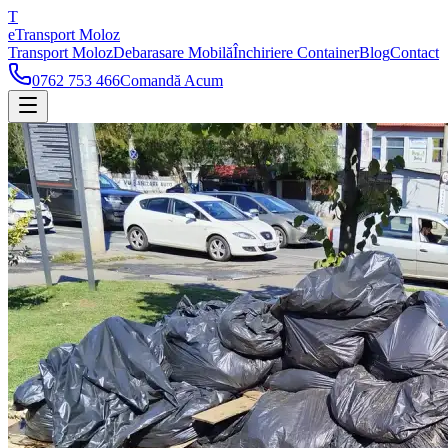
T
eTransport Moloz
Transport Moloz
Debarasare Mobilă
Închiriere Container
Blog
Contact
0762 753 466
Comandă Acum