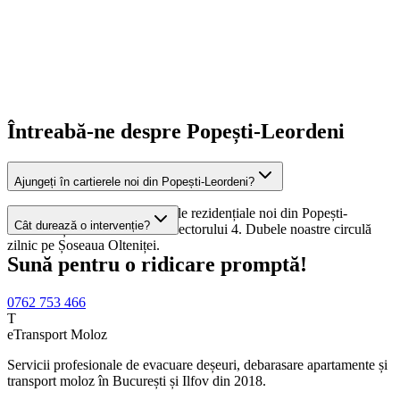
Cristian Radu
Voluntari, Ilfov
Întreabă-ne despre Popești-Leordeni
Ajungeți în cartierele noi din Popești-Leordeni?
Da, deservim toate ansamblurile rezidențiale noi din Popești-
Cât durează o intervenție?
Leordeni și zonele adiacente Sectorului 4. Dubele noastre circulă
zilnic pe Șoseaua Olteniței.
Sună pentru o ridicare promptă!
0762 753 466
T
eTransport Moloz
Servicii profesionale de evacuare deșeuri, debarasare apartamente și
transport moloz în București și Ilfov din 2018.