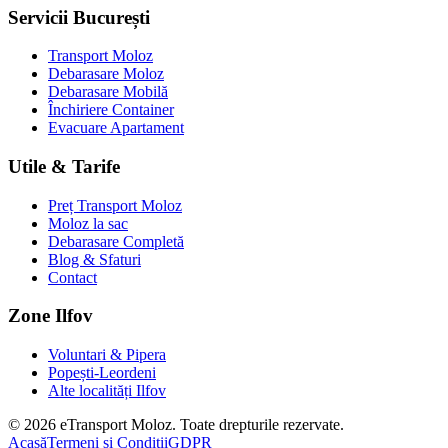
Servicii București
Transport Moloz
Debarasare Moloz
Debarasare Mobilă
Închiriere Container
Evacuare Apartament
Utile & Tarife
Preț Transport Moloz
Moloz la sac
Debarasare Completă
Blog & Sfaturi
Contact
Zone Ilfov
Voluntari & Pipera
Popești-Leordeni
Alte localități Ilfov
©
2026
eTransport Moloz. Toate drepturile rezervate.
Acasă
Termeni și Condiții
GDPR